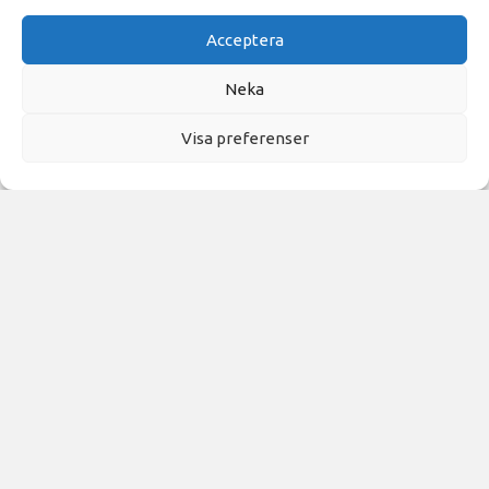
Acceptera
Neka
Visa preferenser
Active Padel & Training
Active Padel & Training
073 – 084 28 15
info@activepot.se
Övriga länkar
Integritetspolicy
Följ oss