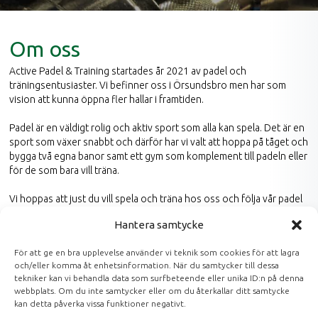
Om oss
Active Padel & Training startades år 2021 av padel och
träningsentusiaster. Vi befinner oss i Örsundsbro men har som
vision att kunna öppna fler hallar i framtiden.
Padel är en väldigt rolig och aktiv sport som alla kan spela. Det är en
sport som växer snabbt och därför har vi valt att hoppa på tåget och
bygga två egna banor samt ett gym som komplement till padeln eller
för de som bara vill träna.
Vi hoppas att just du vill spela och träna hos oss och följa vår padel
och träningsresa framåt. På våra sociala medier kan du följa vårat
Hantera samtycke
flöde där vi lägger ut information, uppdateringar, kampanjer etc.
För att ge en bra upplevelse använder vi teknik som cookies för att lagra
Du hittar länkarna till både Facebook och Instagram längst ner på alla
och/eller komma åt enhetsinformation. När du samtycker till dessa
sidor.
tekniker kan vi behandla data som surfbeteende eller unika ID:n på denna
webbplats. Om du inte samtycker eller om du återkallar ditt samtycke
kan detta påverka vissa funktioner negativt.